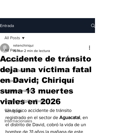
Entrada
All Posts
retenchiriqui
All Posts
15 mar
2 min de lectura
Accidente de tránsito
Judiciales
deja una víctima fatal
Bocas del Toro
en David; Chiriquí
Deportes
suma 13 muertes
Entretenimiento
viales en 2026
Comarca Ngäbe-Buglé
Un trágico accidente de tránsito 
Veraguas
registrado en el sector de 
Aguacatal
, en 
Internacionales
el distrito de David, cobró la vida de un 
hombre de 31 años la mañana de este 