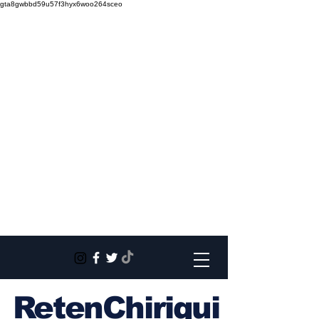
gta8gwbbd59u57f3hyx6woo264sceo
RetenChiriqui