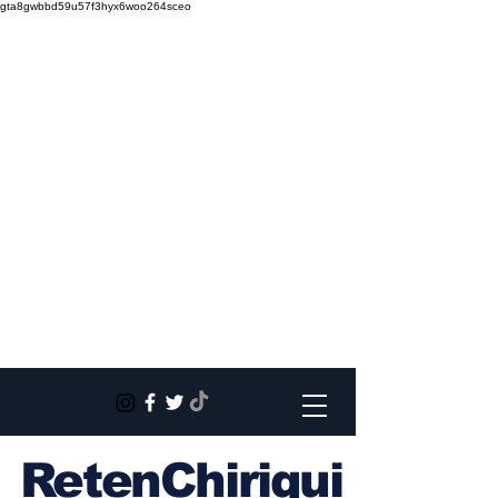
gta8gwbbd59u57f3hyx6woo264sceo
RetenChiriqui