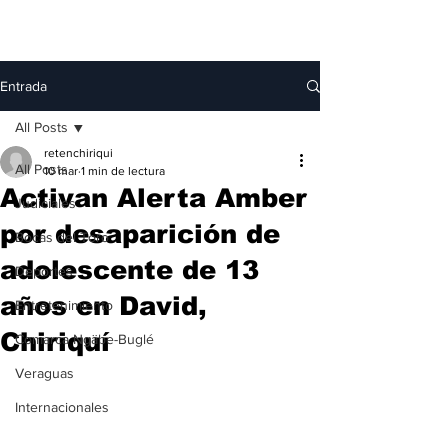
Entrada
All Posts
retenchiriqui
All Posts
10 mar
1 min de lectura
Activan Alerta Amber
Judiciales
por desaparición de
Bocas del Toro
adolescente de 13
Deportes
años en David,
Entretenimiento
Chiriquí
Comarca Ngäbe-Buglé
Veraguas
Internacionales