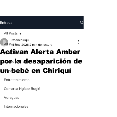
Entrada
All Posts
retenchiriqui
All Posts
18 ene 2025
2 min de lectura
Activan Alerta Amber
Judiciales
por la desaparición de
Bocas del Toro
un bebé en Chiriquí
Deportes
Entretenimiento
Comarca Ngäbe-Buglé
Veraguas
Internacionales