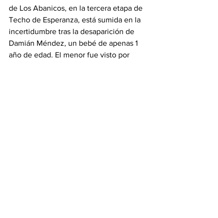
de Los Abanicos, en la tercera etapa de 
Techo de Esperanza, está sumida en la 
incertidumbre tras la desaparición de 
Damián Méndez, un bebé de apenas 1 
año de edad. El menor fue visto por 
última vez el pasado 16 de enero 
alrededor de las 9:00 a.m., acompañado 
por su madre, Yenifer Méndez, una 
joven de etnia indígena, quien también 
se encuentra desaparecida.
E
l trabajo coordinado de las autoridades 
serán clave en este caso.