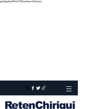
gta8gwbbd59u57f3hyx6woo264sceo
RetenChiriqui