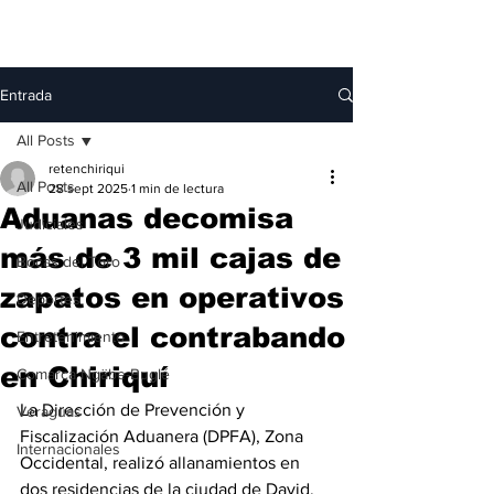
Entrada
All Posts
retenchiriqui
All Posts
28 sept 2025
1 min de lectura
Aduanas decomisa
Judiciales
más de 3 mil cajas de
Bocas del Toro
zapatos en operativos
Deportes
contra el contrabando
Entretenimiento
en Chiriquí
Comarca Ngäbe-Buglé
La Dirección de Prevención y 
Veraguas
Fiscalización Aduanera (DPFA), Zona 
Internacionales
Occidental, realizó allanamientos en 
dos residencias de la ciudad de David, 