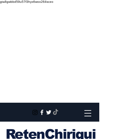
gta8gwbbd59u57f3hyx6woo264sceo
RetenChiriqui