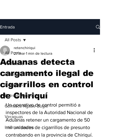
Entrada
All Posts
retenchiriqui
All Posts
27 mar
1 min de lectura
Aduanas detecta
Judiciales
cargamento ilegal de
Bocas del Toro
cigarrillos en control
Deportes
de Chiriquí
Entretenimiento
Un operativo de control permitió a 
Comarca Ngäbe-Buglé
inspectores de la Autoridad Nacional de 
Veraguas
Aduanas retener un cargamento de 50 
Internacionales
mil unidades de cigarrillos de presunto 
contrabando en la provincia de Chiriquí.