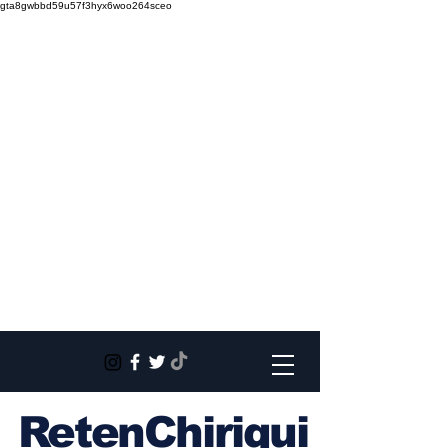
gta8gwbbd59u57f3hyx6woo264sceo
RetenChiriqui