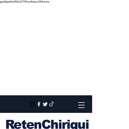
gta8gwbbd59u57f3hyx6woo264sceo
RetenChiriqui