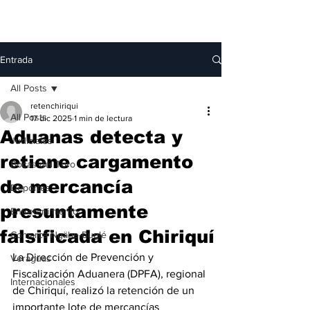
Entrada
All Posts
retenchiriqui
All Posts
17 dic 2025
1 min de lectura
Aduanas detecta y
Judiciales
retiene cargamento
Bocas del Toro
de mercancía
Deportes
presuntamente
Entretenimiento
falsificada en Chiriquí
Comarca Ngäbe-Buglé
La Dirección de Prevención y 
Veraguas
Fiscalización Aduanera (DPFA), regional 
Internacionales
de Chiriquí, realizó la retención de un 
importante lote de mercancías 