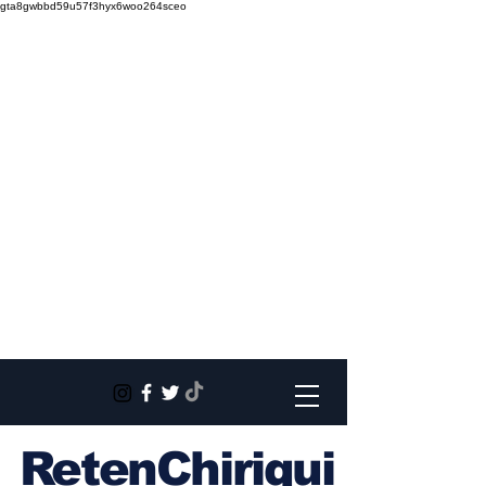
gta8gwbbd59u57f3hyx6woo264sceo
RetenChiriqui