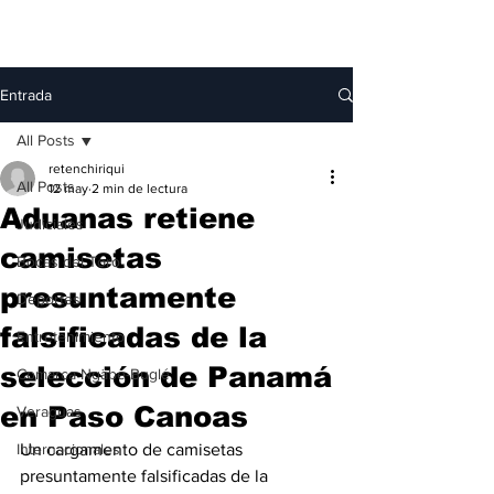
Entrada
All Posts
retenchiriqui
All Posts
12 may
2 min de lectura
Aduanas retiene
Judiciales
camisetas
Bocas del Toro
presuntamente
Deportes
falsificadas de la
Entretenimiento
selección de Panamá
Comarca Ngäbe-Buglé
en Paso Canoas
Veraguas
Internacionales
Un cargamento de camisetas 
presuntamente falsificadas de la 