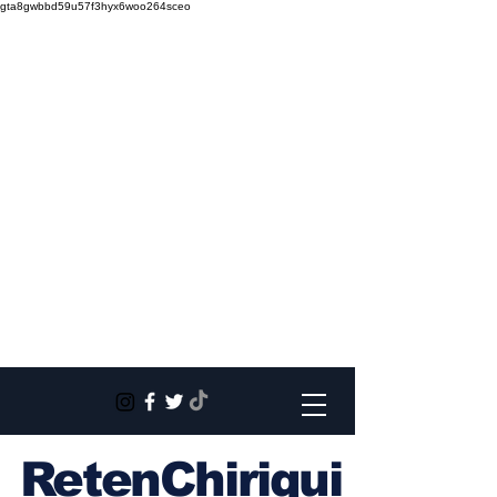
gta8gwbbd59u57f3hyx6woo264sceo
RetenChiriqui