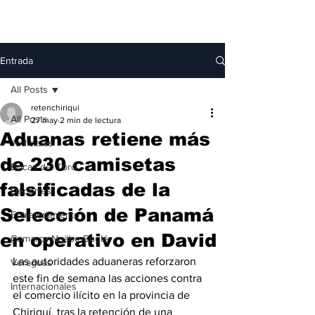
Entrada
All Posts
retenchiriqui
All Posts
27 may
2 min de lectura
Aduanas retiene más
Judiciales
de 230 camisetas
Bocas del Toro
falsificadas de la
Deportes
Selección de Panamá
Entretenimiento
en operativo en David
Comarca Ngäbe-Buglé
Las autoridades aduaneras reforzaron 
Veraguas
este fin de semana las acciones contra 
Internacionales
el comercio ilícito en la provincia de 
Chiriquí, tras la retención de una 