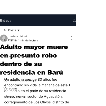
Entrada
All Posts
retenchiriqui
All Posts
2 mar
1 min de lectura
Adulto mayor muere
Judiciales
en presunto robo
Bocas del Toro
dentro de su
Deportes
residencia en Barú
Entretenimiento
Un adulto mayor de 80 años fue 
Comarca Ngäbe-Buglé
encontrado sin vida la mañana de este 1 
Veraguas
de marzo en el patio de su residencia 
Internacionales
ubicada en el sector de Aguacatón, 
corregimiento de Los Olivos, distrito de 