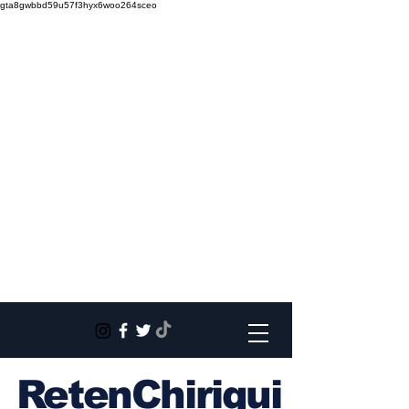
gta8gwbbd59u57f3hyx6woo264sceo
RetenChiriqui