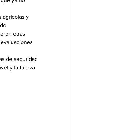
n que ya no 
 agrícolas y 
do.
ieron otras 
s evaluaciones 
as de seguridad 
vel y la fuerza 