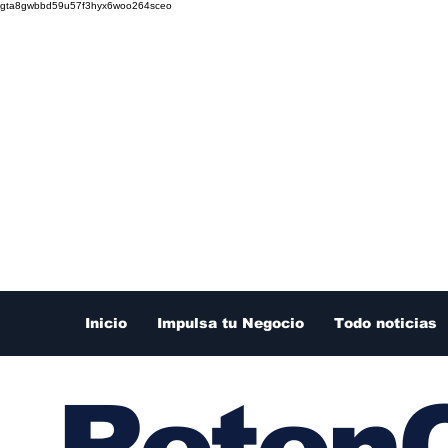
gta8gwbbd59u57f3hyx6woo264sceo
Inicio
Impulsa tu Negocio
Todo noticias
RetenC