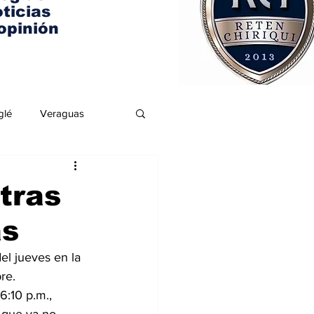
ticias
opinión
glé
Veraguas
tras
as
del jueves en la 
re.
6:10 p.m., 