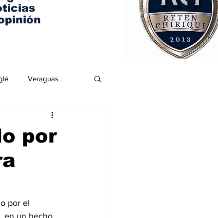
ticias
opinión
glé
Veraguas
o por
ra
o por el 
s, en un hecho 