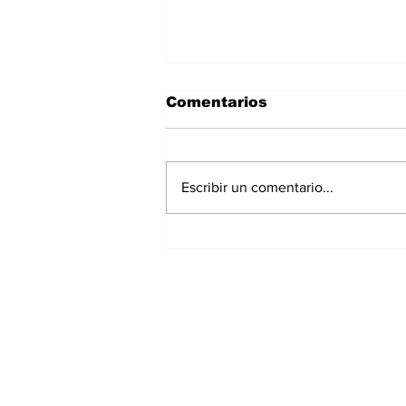
Comentarios
Escribir un comentario...
Panamá registra 348
homicidios hasta julio
de 2026; Chiriquí
acumula 15 casos
Suscríbete a nuest