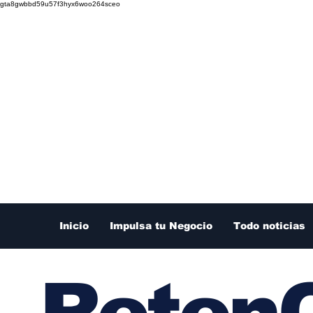
gta8gwbbd59u57f3hyx6woo264sceo
Inicio
Impulsa tu Negocio
Todo noticias
RetenC