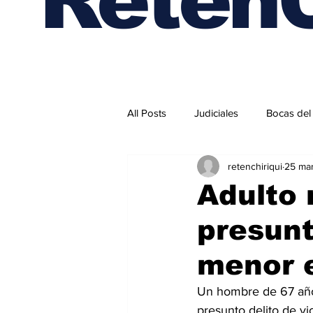
All Posts
Judiciales
Bocas del
retenchiriqui
25 ma
Internacionales
Adulto 
presunt
menor 
Un hombre de 67 años
presunto delito de vi