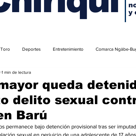
no
y 
 Toro
Deportes
Entretenimiento
Comarca Ngäbe-Bu
r
1 min de lectura
mayor queda detenid
o delito sexual cont
en Barú
 permanece bajo detención provisional tras ser imputad
olación sexual en perjuicio de una adolescente de 17 año