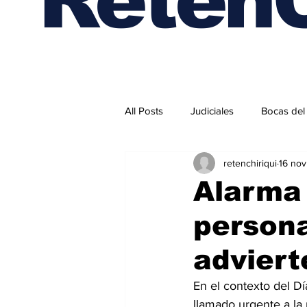
All Posts
Judiciales
Bocas del
retenchiriqui
16 no
Internacionales
Alarma 
persona
adviert
En el contexto del Dí
llamado urgente a la 