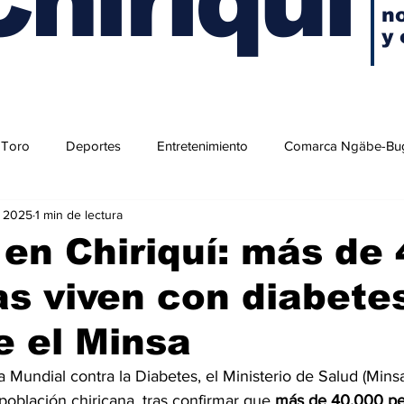
no
y 
 Toro
Deportes
Entretenimiento
Comarca Ngäbe-Bu
v 2025
1 min de lectura
en Chiriquí: más de 
s viven con diabete
e el Minsa
a Mundial contra la Diabetes, el Ministerio de Salud (Minsa
población chiricana, tras confirmar que 
más de 40,000 pe