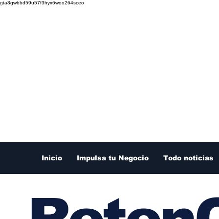
gta8gwbbd59u57f3hyx6woo264sceo
Inicio
Impulsa tu Negocio
Todo noticias
RetenC