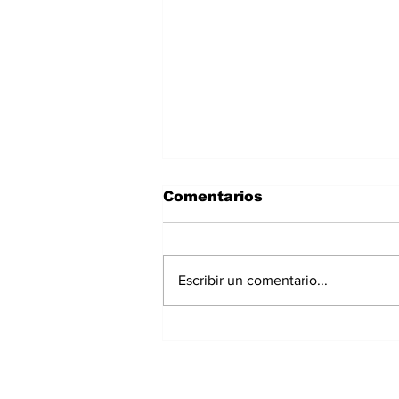
Comentarios
Escribir un comentario...
Muere Jorge Messi a los
68 años, el padre que
acompañó a Lionel
desde Rosario hasta la