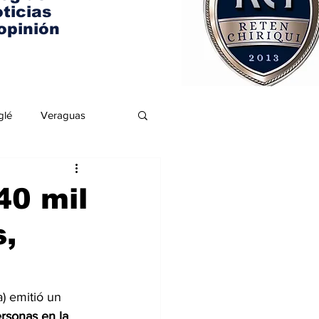
ticias
opinión
glé
Veraguas
40 mil
s,
) emitió un 
rsonas en la 