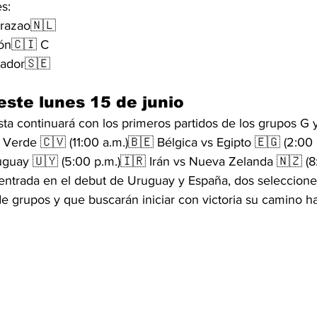
s:
urazao🇳🇱 
pón🇨🇮 C
uador🇸🇪 
este lunes 15 de junio
sta continuará con los primeros partidos de los grupos G 
Verde 🇨🇻 (11:00 a.m.)🇧🇪 Bélgica vs Egipto 🇪🇬 (2:00 
uguay 🇺🇾 (5:00 p.m.)🇮🇷 Irán vs Nueva Zelanda 🇳🇿 (8
centrada en el debut de Uruguay y España, dos seleccione
de grupos y que buscarán iniciar con victoria su camino ha