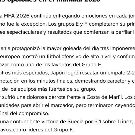
la FIFA 2026 continúa entregando emociones en cada jor
no fue la excepción. Los grupos E y F completaron su pri
les espectaculares y resultados que comienzan a perfilar l
ania protagonizó la mayor goleada del día tras imponerse
europeo mostró un fútbol ofensivo de alto nivel y confirm
nzar como uno de los favoritos del Grupo E.
ntros más esperados, Japón logró rescatar un empate 2-2
anotación en los minutos finales, demostrando carácter y 
o de los equipos más fuertes de su grupo.
 sufrió una dolorosa derrota frente a Costa de Marfil. Lo
unidades para abrir el marcador, pero terminaron cayendo
final del compromiso.
 una contundente victoria de Suecia por 5-1 sobre Túnez, 
navos como líderes del Grupo F.