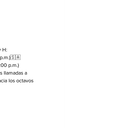
y H:
p.m.)🇸🇦 
:00 p.m.)
s llamadas a 
cia los octavos 