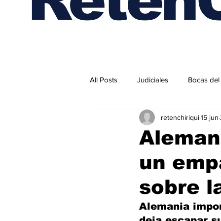
All Posts
Judiciales
Bocas del
retenchiriqui
15 jun
Internacionales
Alemani
un emp
sobre l
Alemania impon
deja escapar s