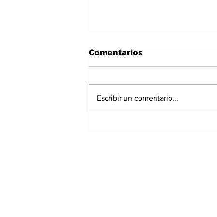
Comentarios
Escribir un comentario...
Exrepresentante de
Chiriquí irá a prisión
preventiva por
investigación de
presunto peculado;
extesorera recibe
medidas cautelares
Suscríbete a nuest