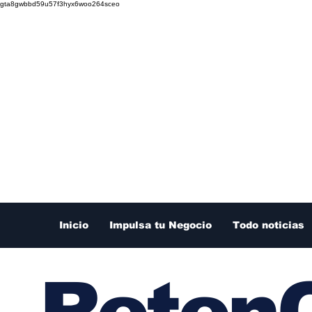
gta8gwbbd59u57f3hyx6woo264sceo
Inicio
Impulsa tu Negocio
Todo noticias
RetenC