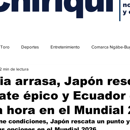
no
y 
 Toro
Deportes
Entretenimiento
Comarca Ngäbe-Bu
2 min de lectura
a arrasa, Japón res
ate épico y Ecuador
a hora en el Mundial
e condiciones, Japón rescata un punto y
us opciones en el Mundial 2026