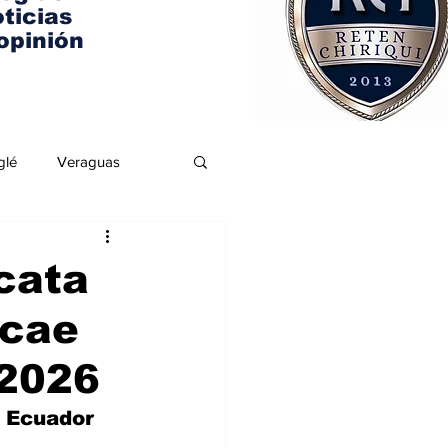
ticias
opinión
glé
Veraguas
cata
 cae
 2026
 Ecuador 