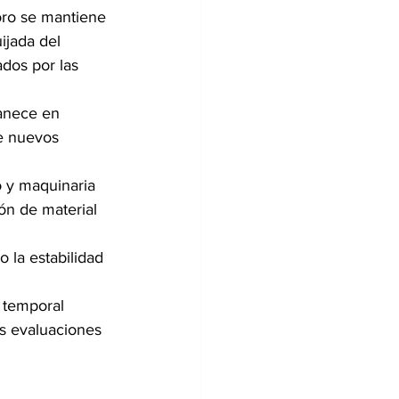
Toro se mantiene 
ijada del 
dos por las 
anece en 
de nuevos 
o y maquinaria 
ón de material 
 la estabilidad 
 temporal 
as evaluaciones 