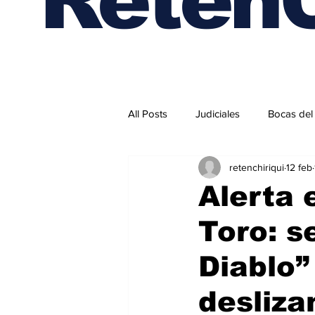
All Posts
Judiciales
Bocas del
retenchiriqui
12 feb
Internacionales
Alerta 
Toro: s
Diablo”
desliza