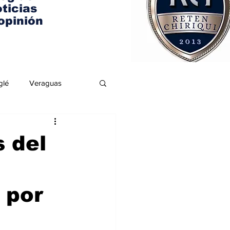
ticias
opinión
glé
Veraguas
s del
 por