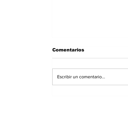
Comentarios
Escribir un comentario...
Denuncian nuevo
vandalismo contra aires
acondicionados del
Obispado en David;
sería el tercer caso