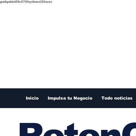
gta8gwbbd59u57f3hyx6woo264sceo
Inicio
Impulsa tu Negocio
Todo noticias
RetenC