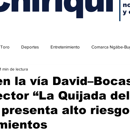
no
y 
 Toro
Deportes
Entretenimiento
Comarca Ngäbe-Bu
1 min de lectura
en la vía David–Boca
ector “La Quijada del
 presenta alto riesgo
mientos