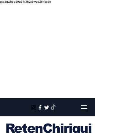
gta8gwbbd59u57f3hyx6woo264sceo
RetenChiriqui