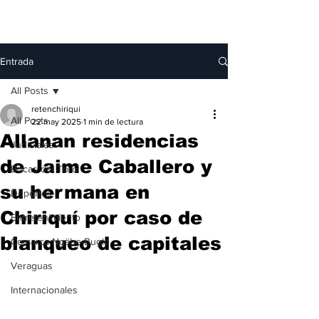
Entrada
All Posts
retenchiriqui
All Posts
22 may 2025
1 min de lectura
Allanan residencias
Judiciales
de Jaime Caballero y
Bocas del Toro
su hermana en
Deportes
Chiriquí por caso de
Entretenimiento
blanqueo de capitales
Comarca Ngäbe-Buglé
Veraguas
Internacionales