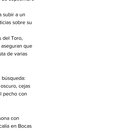
 subir a un 
icias sobre su 
s del Toro, 
d aseguran que 
ta de varias 
la búsqueda: 
 oscuro, cejas 
el pecho con 
rsona con 
scalía en Bocas 