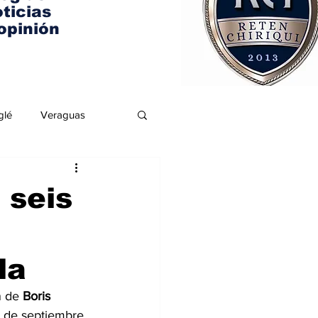
ticias
opinión
glé
Veraguas
 seis
la
 de 
Boris 
3 de septiembre 