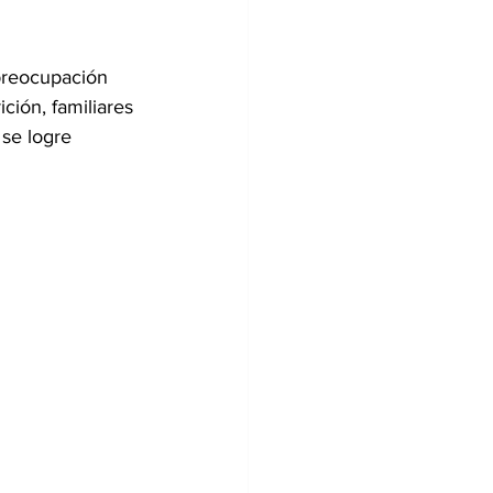
preocupación 
ción, familiares 
se logre 