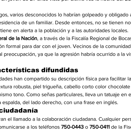
gos, varios desconocidos lo habrían golpeado y obligado a
residencia de un familiar. Desde entonces, no se tienen not
iene en alerta a la población y a las autoridades locales.
ral de la Nación
, a través de la Fiscalía Regional de Boca
ción formal para dar con el joven. Vecinos de la comunida
l preocupación, ya que la agresión habría ocurrido a la vis
cterísticas difundidas
idades han compartido su descripción física para facilitar 
xtura robusta, piel trigueña, cabello corto color chocolate
mismo tono. Como señas particulares, lleva un tatuaje en 
la espalda, del lado derecho, con una frase en inglés.
 ciudadanía
ran el llamado a la colaboración ciudadana. Cualquier pe
municarse a los teléfonos 
750-0443
 o 
750-0411
 de la Fi