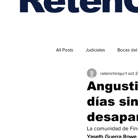
All Posts
Judiciales
Bocas del
retenchiriqui
1 oct 
Internacionales
Angusti
días si
desapa
La comunidad de Finc
Yaseth Guerra Rowe