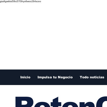
gta8gwbbd59u57f3hyx6woo264sceo
Inicio
Impulsa tu Negocio
Todo noticias
RetenC