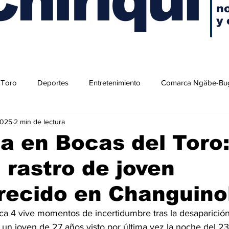
no
y 
 Toro
Deportes
Entretenimiento
Comarca Ngäbe-Bu
2025
2 min de lectura
a en Bocas del Toro:
n rastro de joven
recido en Changuino
a 4 vive momentos de incertidumbre tras la desaparición
, un joven de 27 años visto por última vez la noche del 2