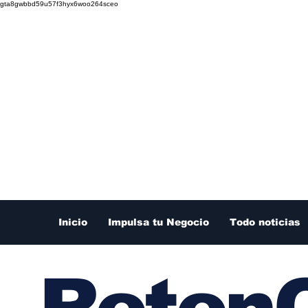
gta8gwbbd59u57f3hyx6woo264sceo
Inicio
Impulsa tu Negocio
Todo noticias
RetenC