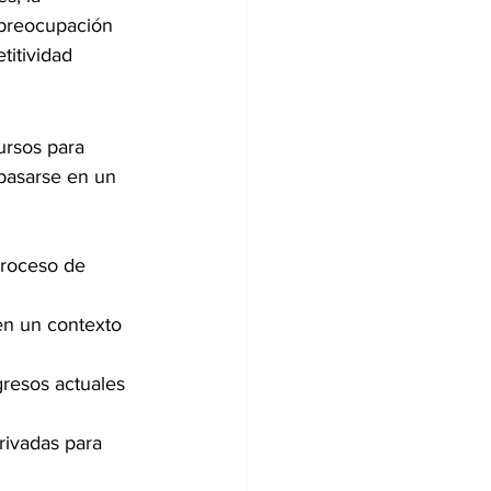
preocupación 
titividad 
ursos para 
 basarse en un 
proceso de 
en un contexto 
gresos actuales 
rivadas para 