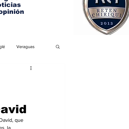
ticias
opinión
glé
Veraguas
avid
 David, que 
s, la 