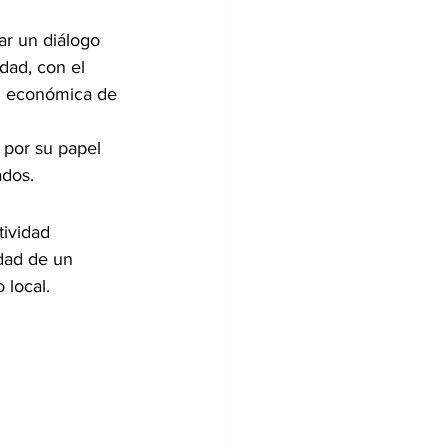
ar un diálogo 
dad, con el 
d económica de 
 por su papel 
ados.
ividad 
idad de un 
 local.