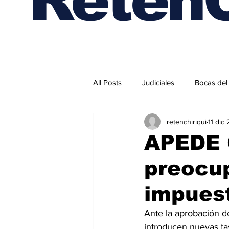
All Posts
Judiciales
Bocas del
retenchiriqui
11 dic
Internacionales
APEDE C
preocu
impuest
Ante la aprobación de
introducen nuevas ta