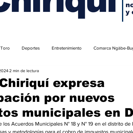
no
y 
 Toro
Deportes
Entretenimiento
Comarca Ngäbe-Bu
 2024
2 min de lectura
hiriquí expresa
pación por nuevos
os municipales en D
 los Acuerdos Municipales N° 18 y N° 19 en el distrito de
sas y metodologías para el cobro de impuestos municipale