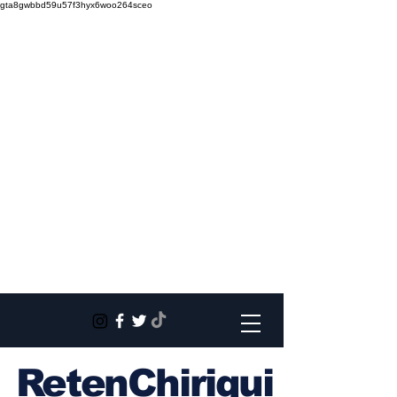
gta8gwbbd59u57f3hyx6woo264sceo
RetenChiriqui