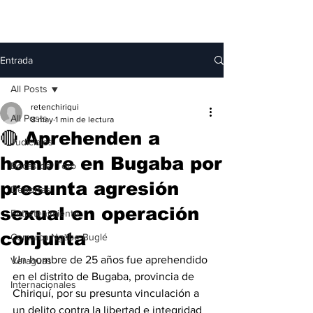
Entrada
All Posts
retenchiriqui
All Posts
8 may
1 min de lectura
🔴 Aprehenden a
Judiciales
hombre en Bugaba por
Bocas del Toro
presunta agresión
Deportes
sexual en operación
Entretenimiento
conjunta
Comarca Ngäbe-Buglé
Un hombre de 25 años fue aprehendido 
Veraguas
en el distrito de Bugaba, provincia de 
Internacionales
Chiriquí, por su presunta vinculación a 
un delito contra la libertad e integridad 