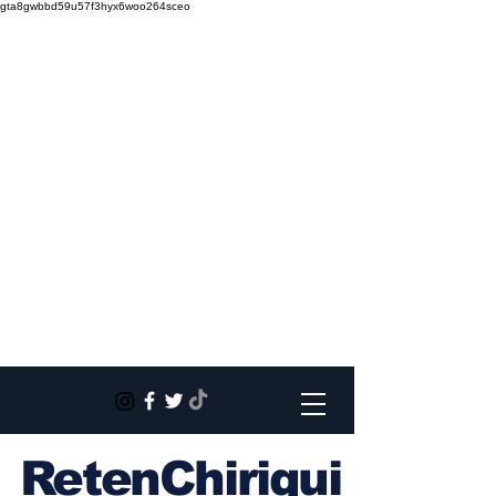
gta8gwbbd59u57f3hyx6woo264sceo
RetenChiriqui