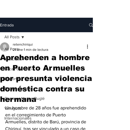
Entrada
All Posts
retenchiriqui
All Posts
21 ene
1 min de lectura
Aprehenden a hombre
Judiciales
en Puerto Armuelles
Bocas del Toro
por presunta violencia
Deportes
doméstica contra su
Entretenimiento
hermana
Comarca Ngäbe-Buglé
Un hombre de 28 años fue aprehendido 
Veraguas
en el corregimiento de Puerto 
Internacionales
Armuelles, distrito de Barú, provincia de 
Chiriquí, tras ser vinculado a un caso de 