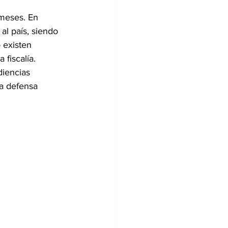
 meses. En 
l país, siendo 
 existen 
 fiscalía.
diencias 
la defensa 