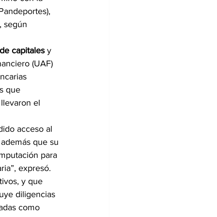
Pandeportes), 
., según 
de capitales
 y 
inanciero (UAF) 
ncarias 
s que 
 llevaron el 
dido acceso al 
ló además que su 
imputación para 
ria”, expresó.
ivos, y que 
uye diligencias 
ogadas como 