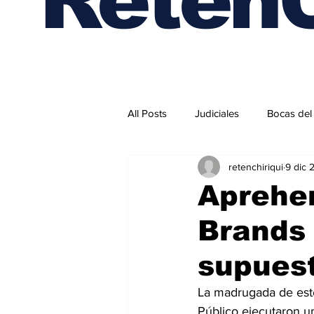
All Posts
Judiciales
Bocas del
retenchiriqui
9 dic 
Internacionales
Aprehe
Brands 
supuest
La madrugada de este 
Público ejecutaron un