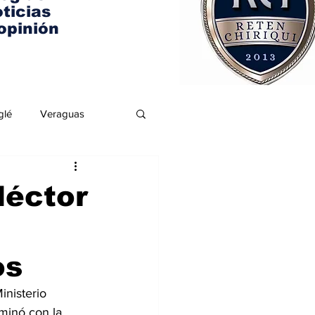
ticias
opinión
glé
Veraguas
Héctor
os
inisterio 
minó con la 