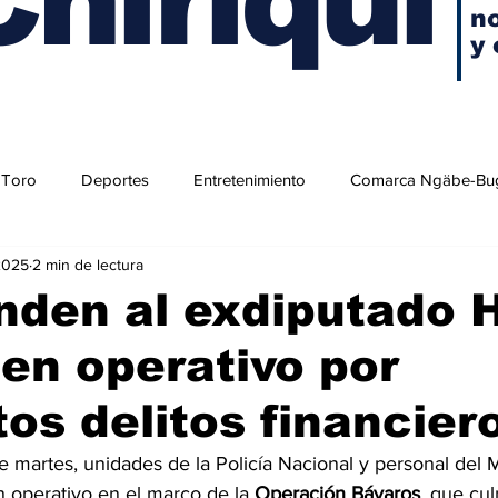
no
y 
 Toro
Deportes
Entretenimiento
Comarca Ngäbe-Bu
2025
2 min de lectura
nden al exdiputado 
en operativo por
os delitos financier
martes, unidades de la Policía Nacional y personal del M
 operativo en el marco de la 
Operación Bávaros
, que cul