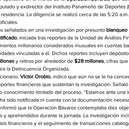
putado y exdirector del Instituto Panameño de Deportes (
 residencia. La diligencia se realizó cerca de las 5:20 a.m
ficiales.
os señalados en una investigación por presunto 
blanqueo 
tificado
, iniciada tras reportes de la Unidad de Análisis F
mientos millonarios considerados inusuales en cuentas ba
edades vinculadas a él. Dichos reportes incluyen depósito
llones
 y retiros por alrededor de 
$28 millones
, cifras que
ntra la Delincuencia Organizada.
ionario, 
Víctor Orobio
, indicó que aún no se le ha conce
eportes financieros que sustentan la investigación. Seña
do conocimiento limitado del proceso. “Estamos ante una 
 ha sido notificada ni cuenta con la documentación necesa
o informó que la Operación Bávaros contemplaba diez objet
 y aprehendidos durante la jornada. La investigación incl
isis financieros y el seguimiento de transacciones catal