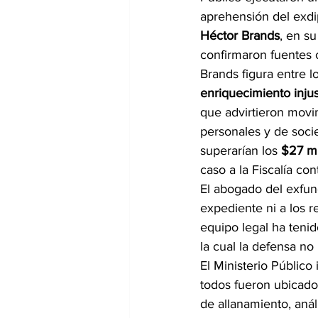
aprehensión del exdi
Héctor Brands
, en su
confirmaron fuentes o
Brands figura entre l
enriquecimiento injus
que advirtieron movi
personales y de soci
superarían los 
$27 mi
caso a la Fiscalía co
El abogado del exfunc
expediente ni a los r
equipo legal ha teni
la cual la defensa no
El Ministerio Públic
todos fueron ubicados
de allanamiento, anál