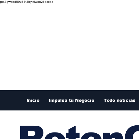
gta8gwbbd59u57f3hyx6woo264sceo
Inicio
Impulsa tu Negocio
Todo noticias
RetenC