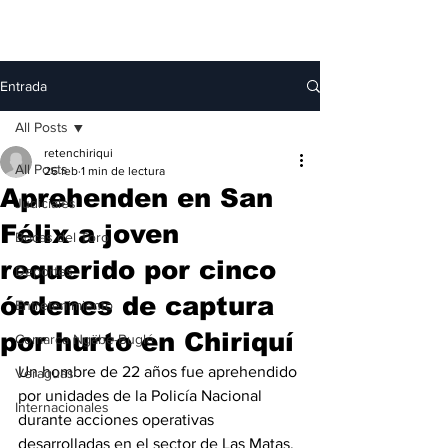
Entrada
All Posts
retenchiriqui
All Posts
26 feb
1 min de lectura
Aprehenden en San
Judiciales
Félix a joven
Bocas del Toro
requerido por cinco
Deportes
órdenes de captura
Entretenimiento
por hurto en Chiriquí
Comarca Ngäbe-Buglé
Un hombre de 22 años fue aprehendido 
Veraguas
por unidades de la Policía Nacional 
Internacionales
durante acciones operativas 
desarrolladas en el sector de Las Matas, 