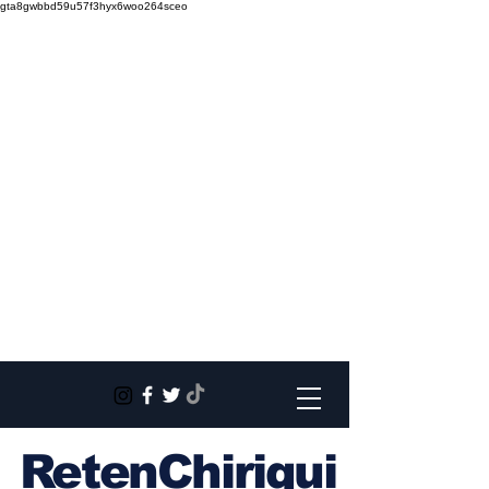
gta8gwbbd59u57f3hyx6woo264sceo
RetenChiriqui