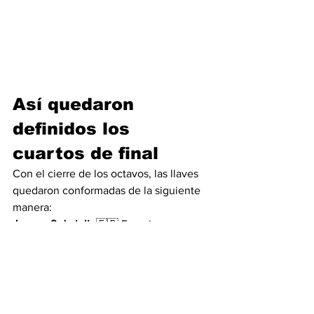
Así quedaron 
definidos los 
cuartos de final
Con el cierre de los octavos, las llaves 
quedaron conformadas de la siguiente 
manera:
Jueves 9 de julio
🇫🇷 Francia vs. 
Marruecos📍 Gillette Stadium – Boston
Viernes 10 de julio
🇪🇸 España vs. 
Bélgica📍 SoFi Stadium – Los Ángeles
Sábado 11 de julio
🇳🇴 Noruega vs. 
Inglaterra📍 Hard Rock Stadium – Miami