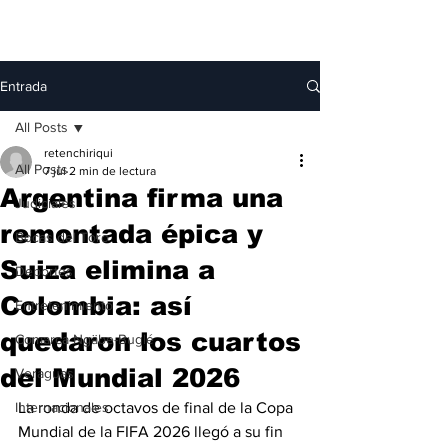
Entrada
All Posts
retenchiriqui
All Posts
7 jul
2 min de lectura
Argentina firma una
Judiciales
remontada épica y
Bocas del Toro
Suiza elimina a
Deportes
Colombia: así
Entretenimiento
quedaron los cuartos
Comarca Ngäbe-Buglé
del Mundial 2026
Veraguas
Internacionales
La ronda de octavos de final de la Copa 
Mundial de la FIFA 2026 llegó a su fin 