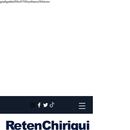
gta8gwbbd59u57f3hyx6woo264sceo
RetenChiriqui