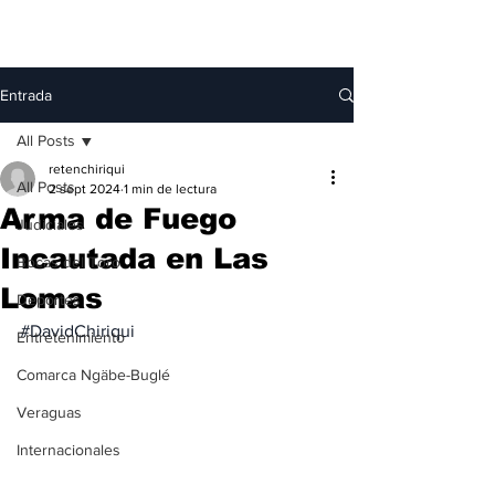
Entrada
All Posts
retenchiriqui
All Posts
2 sept 2024
1 min de lectura
Arma de Fuego
Judiciales
Incautada en Las
Bocas del Toro
Lomas
Deportes
#DavidChiriqui
Entretenimiento
Comarca Ngäbe-Buglé
Veraguas
Internacionales