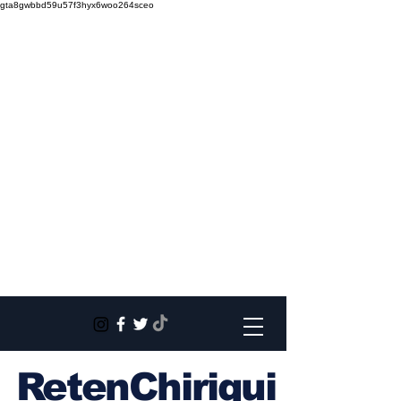
gta8gwbbd59u57f3hyx6woo264sceo
RetenChiriqui