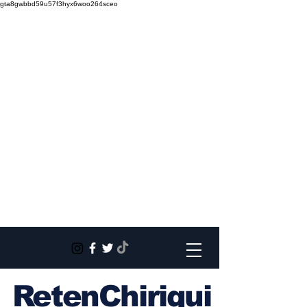
gta8gwbbd59u57f3hyx6woo264sceo
RetenChiriqui