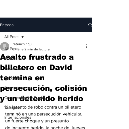
Entrada
All Posts
retenchiriqui
All Posts
24 ene
2 min de lectura
Asalto frustrado a
Judiciales
billetero en David
Bocas del Toro
termina en
Deportes
persecución, colisión
Entretenimiento
y un detenido herido
Comarca Ngäbe-Buglé
Un intento de robo contra un billetero 
Veraguas
terminó en una persecución vehicular, 
Internacionales
un fuerte choque y un presunto 
delincuente herido, la noche del jueves 