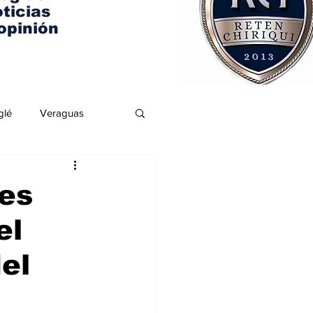
ticias
opinión
glé
Veraguas
es
el
el