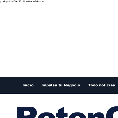
gta8gwbbd59u57f3hyx6woo264sceo
Inicio
Impulsa tu Negocio
Todo noticias
RetenC