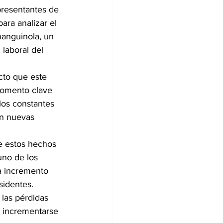
presentantes de 
ara analizar el 
hanguinola, un 
laboral del 
cto que este 
momento clave 
los constantes 
an nuevas 
e estos hechos 
uno de los 
a incremento 
sidentes.
las pérdidas 
n incrementarse 