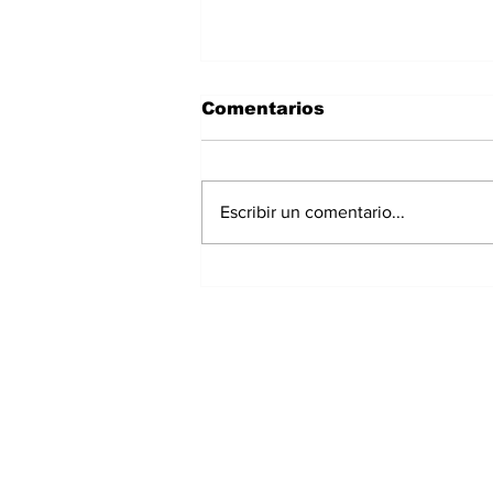
Comentarios
Escribir un comentario...
Panamá registra 348
homicidios hasta julio
de 2026; Chiriquí
acumula 15 casos
Suscríbete a nuest