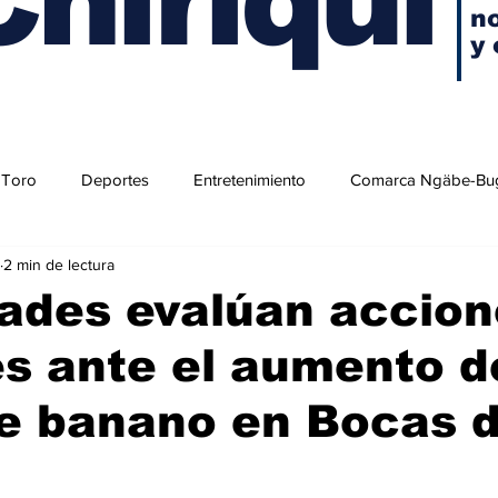
no
y 
 Toro
Deportes
Entretenimiento
Comarca Ngäbe-Bu
2 min de lectura
ades evalúan accion
s ante el aumento d
e banano en Bocas d