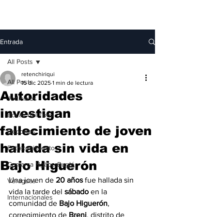
Entrada
All Posts
retenchiriqui
All Posts
15 dic 2025
1 min de lectura
Autoridades
Judiciales
investigan
Bocas del Toro
fallecimiento de joven
Deportes
hallada sin vida en
Entretenimiento
Bajo Higuerón
Comarca Ngäbe-Buglé
Una joven de 
20 años
 fue hallada sin 
Veraguas
vida la tarde del 
sábado
 en la 
Internacionales
comunidad de 
Bajo Higuerón
, 
corregimiento de 
Breni
, distrito de 