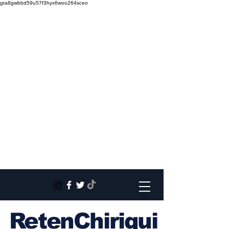
gta8gwbbd59u57f3hyx6woo264sceo
RetenChiriqui