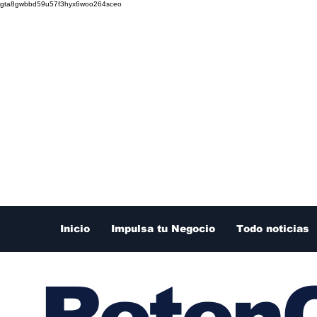
gta8gwbbd59u57f3hyx6woo264sceo
Inicio
Impulsa tu Negocio
Todo noticias
RetenC