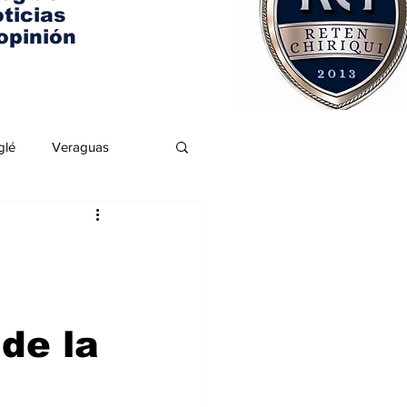
ticias
opinión
glé
Veraguas
de la