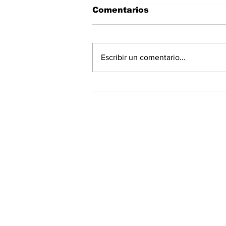
Comentarios
Escribir un comentario...
Exrepresentante de
Chiriquí irá a prisión
preventiva por
investigación de
presunto peculado;
extesorera recibe
medidas cautelares
Suscríbete a nuest