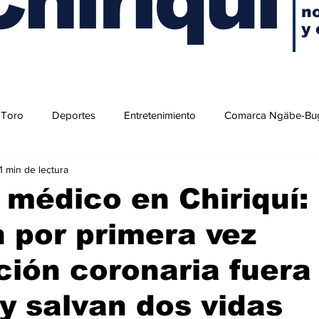
no
y 
 Toro
Deportes
Entretenimiento
Comarca Ngäbe-Bu
1 min de lectura
médico en Chiriquí:
n por primera vez
ción coronaria fuera 
 y salvan dos vidas