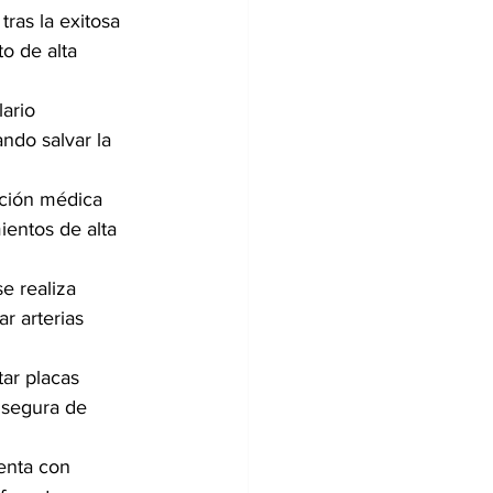
ras la exitosa 
o de alta 
ario 
ndo salvar la 
nción médica 
ientos de alta 
e realiza 
ar arterias 
ar placas 
 segura de 
enta con 