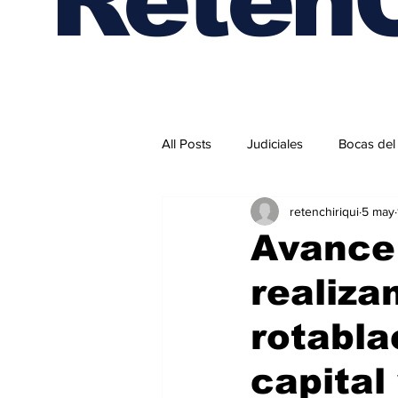
All Posts
Judiciales
Bocas del
retenchiriqui
5 may
Internacionales
Avance 
realiza
rotabla
capital