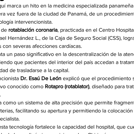
quí marca un hito en la medicina especializada panameña t
mera vez fuera de la ciudad de Panamá, de un procedimient
logía intervencionista.
 de 
rotablación coronaria
, practicada en el Centro Hospital
ael Hernández L., de la Caja de Seguro Social (CSS), logra
s con severas afecciones cardíacas.
a un paso significativo en la descentralización de la ate
iendo que pacientes del interior del país accedan a tratam
ad de trasladarse a la capital.
ncionista 
Dr. Esaú De León
 explicó que el procedimiento s
tivo conocido como 
Rotapro (rotablator)
, diseñado para trat
.
a como un sistema de alta precisión que permite fragment
terias, facilitando su apertura y permitiendo la colocación
ecialista.
sta tecnología fortalece la capacidad del hospital, que cu