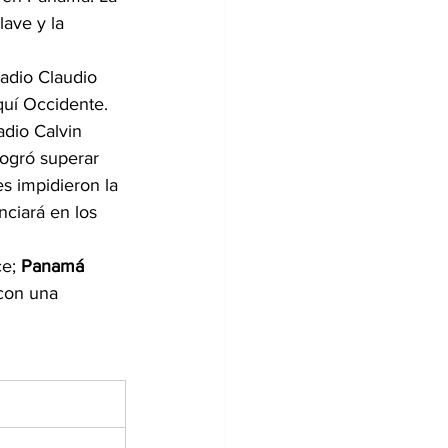
lave y la 
tadio Claudio 
quí Occidente.
adio Calvin 
logró superar 
es impidieron la 
nciará en los 
e; 
Panamá 
 con una 