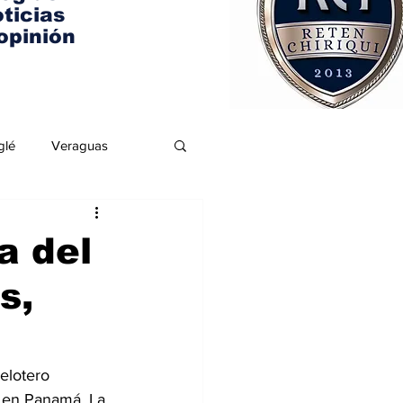
ticias
opinión
glé
Veraguas
a del
s,
elotero 
y en Panamá. La 