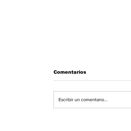
Comentarios
Escribir un comentario...
Polvo del Sahara llegará
a Panamá este fin de
semana: IMHPA