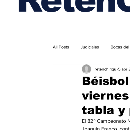
All Posts
Judiciales
Bocas del
retenchiriqui
5 abr
Internacionales
Béisbol
viernes
tabla y
El 82º Campeonato N
Joaquín Franco, cont