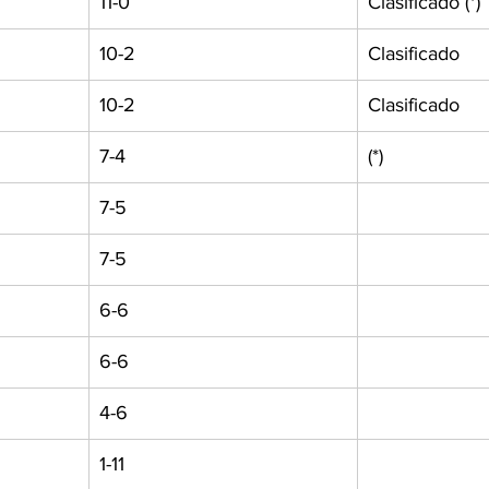
11-0
Clasificado (*)
10-2
Clasificado
10-2
Clasificado
7-4
(*)
7-5
7-5
6-6
6-6
4-6
1-11