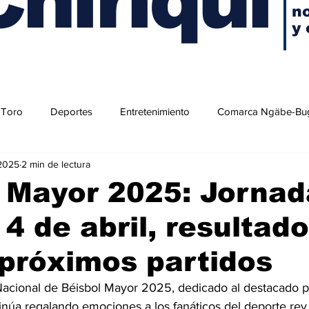
no
y 
 Toro
Deportes
Entretenimiento
Comarca Ngäbe-Bu
 2025
2 min de lectura
 Mayor 2025: Jornad
 4 de abril, resultado
 próximos partidos
acional de Béisbol Mayor 2025, dedicado al destacado p
inúa regalando emociones a los fanáticos del deporte re