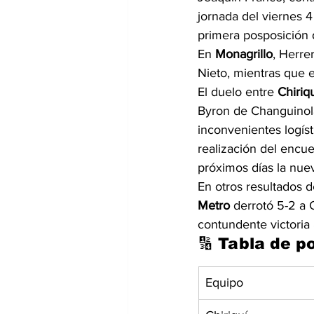
jornada del viernes 4
primera posposición d
En 
Monagrillo
, Herre
Nieto, mientras que 
El duelo entre 
Chiriq
Byron de Changuinola
inconvenientes logísti
realización del encue
próximos días la nue
En otros resultados d
Metro
 derrotó 5-2 a 
contundente victoria
🔢 Tabla de p
Equipo