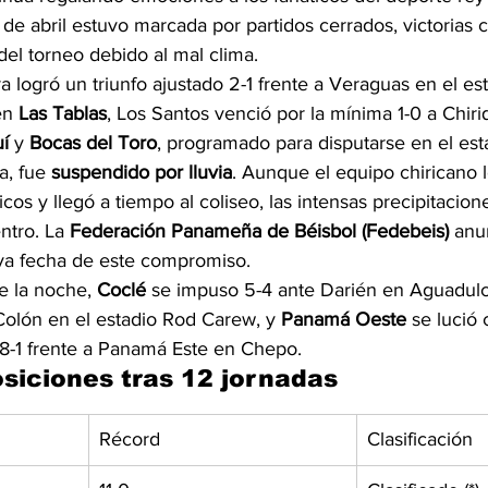
 de abril estuvo marcada por partidos cerrados, victorias c
el torneo debido al mal clima.
ra logró un triunfo ajustado 2-1 frente a Veraguas en el es
en 
Las Tablas
, Los Santos venció por la mínima 1-0 a Chiri
uí
 y 
Bocas del Toro
, programado para disputarse en el est
, fue 
suspendido por lluvia
. Aunque el equipo chiricano 
cos y llegó a tiempo al coliseo, las intensas precipitacion
ntro. La 
Federación Panameña de Béisbol (Fedebeis)
 anu
va fecha de este compromiso.
e la noche, 
Coclé
 se impuso 5-4 ante Darién en Aguadulc
Colón en el estadio Rod Carew, y 
Panamá Oeste
 se lució
 8-1 frente a Panamá Este en Chepo.
osiciones tras 12 jornadas
Récord
Clasificación