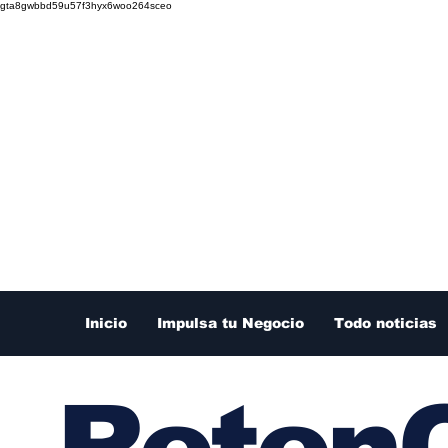
gta8gwbbd59u57f3hyx6woo264sceo
Inicio
Impulsa tu Negocio
Todo noticias
RetenC