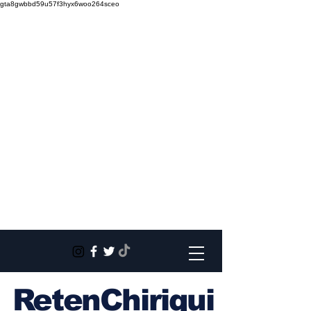
gta8gwbbd59u57f3hyx6woo264sceo
RetenChiriqui