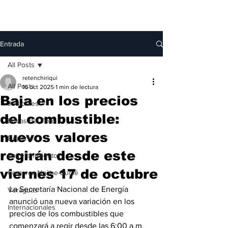
Entrada
All Posts
retenchiriqui
All Posts
16 oct 2025
1 min de lectura
Baja en los precios
Judiciales
del combustible:
Bocas del Toro
nuevos valores
Deportes
regirán desde este
Entretenimiento
viernes 17 de octubre
Comarca Ngäbe-Buglé
La Secretaría Nacional de Energía 
Veraguas
anunció una nueva variación en los 
Internacionales
precios de los combustibles que 
comenzará a regir desde las 6:00 a.m. 