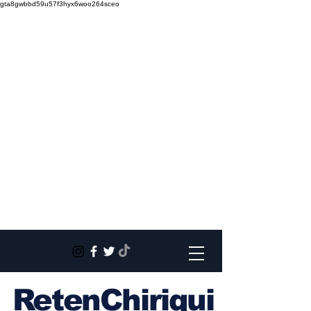
gta8gwbbd59u57f3hyx6woo264sceo
RetenChiriqui