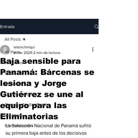
Entrada
All Posts
retenchiriqui
All Posts
9 nov 2025
2 min de lectura
Baja sensible para
Judiciales
Panamá: Bárcenas se
Bocas del Toro
lesiona y Jorge
Deportes
Gutiérrez se une al
Entretenimiento
equipo para las
Comarca Ngäbe-Buglé
Eliminatorias
Veraguas
Internacionales
La Selección Nacional de Panamá sufrió 
su primera baja antes de los decisivos 