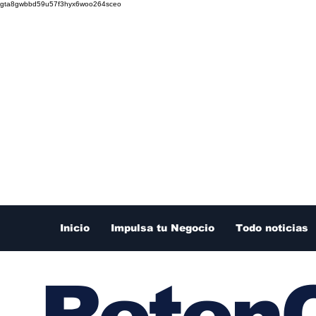
gta8gwbbd59u57f3hyx6woo264sceo
Inicio
Impulsa tu Negocio
Todo noticias
RetenC