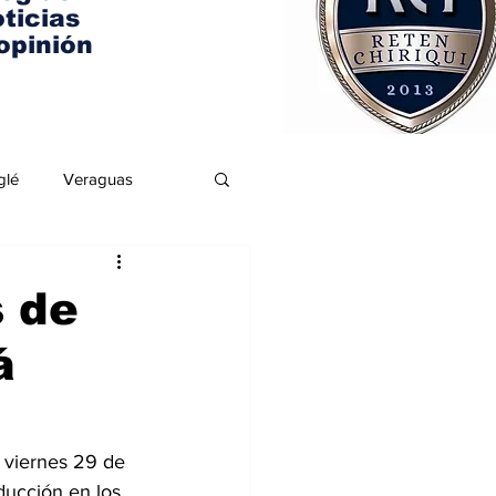
ticias
opinión
glé
Veraguas
s de
á
e viernes 29 de 
ducción en los 