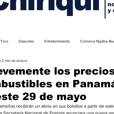
no
y 
 Toro
Deportes
Entretenimiento
Comarca Ngäbe-Bu
y
2 min de lectura
evemente los precio
mbustibles en Panam
este 29 de mayo
eños recibirán un alivio en sus bolsillos a partir de est
a Secretaría Nacional de Energía anunciara una nueva re