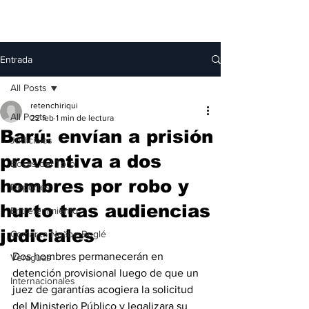
Entrada
All Posts
retenchiriqui
All Posts
22 feb
1 min de lectura
Barú: envían a prisión
Judiciales
preventiva a dos
Bocas del Toro
hombres por robo y
Deportes
hurto tras audiencias
Entretenimiento
judiciales
Comarca Ngäbe-Buglé
Dos hombres permanecerán en 
Veraguas
detención provisional luego de que un 
Internacionales
juez de garantías acogiera la solicitud 
del Ministerio Público y legalizara su 