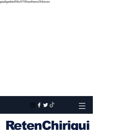
gta8gwbbd59u57f3hyx6woo264sceo
RetenChiriqui