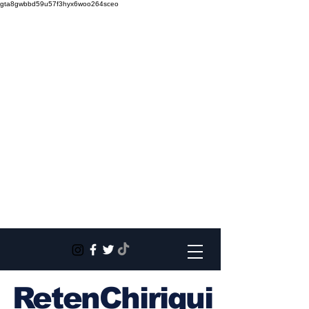
gta8gwbbd59u57f3hyx6woo264sceo
RetenChiriqui