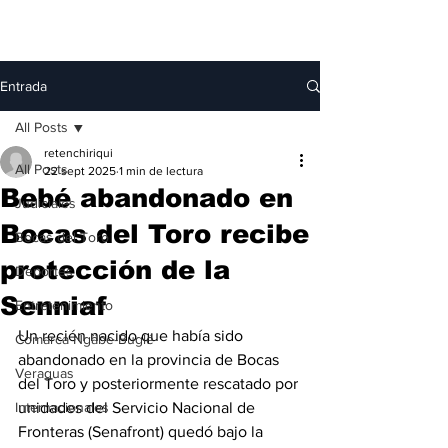
Entrada
All Posts
retenchiriqui
All Posts
22 sept 2025
1 min de lectura
Bebé abandonado en
Judiciales
Bocas del Toro recibe
Bocas del Toro
protección de la
Deportes
Senniaf
Entretenimiento
Un recién nacido que había sido 
Comarca Ngäbe-Buglé
abandonado en la provincia de Bocas 
Veraguas
del Toro y posteriormente rescatado por 
Internacionales
unidades del Servicio Nacional de 
Fronteras (Senafront) quedó bajo la 