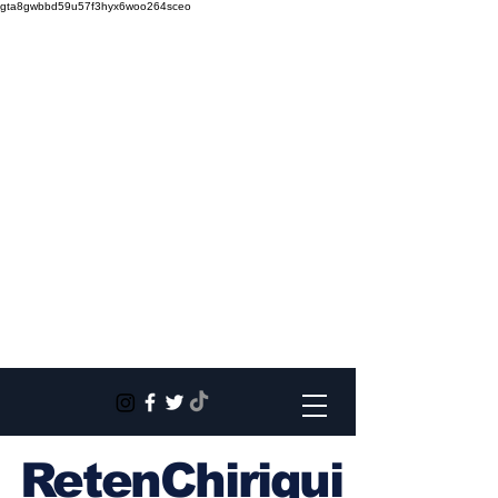
gta8gwbbd59u57f3hyx6woo264sceo
RetenChiriqui