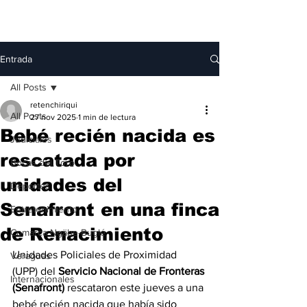
Entrada
All Posts
retenchiriqui
All Posts
27 nov 2025
1 min de lectura
Bebé recién nacida es
Judiciales
rescatada por
Bocas del Toro
unidades del
Deportes
Senafront en una finca
Entretenimiento
de Renacimiento
Comarca Ngäbe-Buglé
Unidades Policiales de Proximidad 
Veraguas
(UPP) del 
Servicio Nacional de Fronteras 
Internacionales
(Senafront)
 rescataron este jueves a una 
bebé recién nacida que había sido 