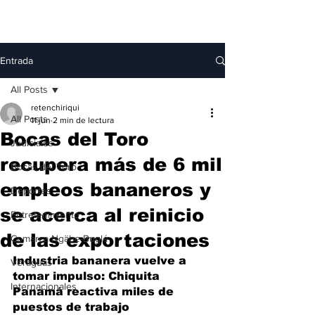
Entrada
All Posts
retenchiriqui
All Posts
11 jun
2 min de lectura
Bocas del Toro
Judiciales
recupera más de 6 mil
Bocas del Toro
empleos bananeros y
Deportes
se acerca al reinicio
Entretenimiento
de las exportaciones
Comarca Ngäbe-Buglé
Industria bananera vuelve a 
Veraguas
tomar impulso: Chiquita 
Internacionales
Panamá reactiva miles de 
puestos de trabajo