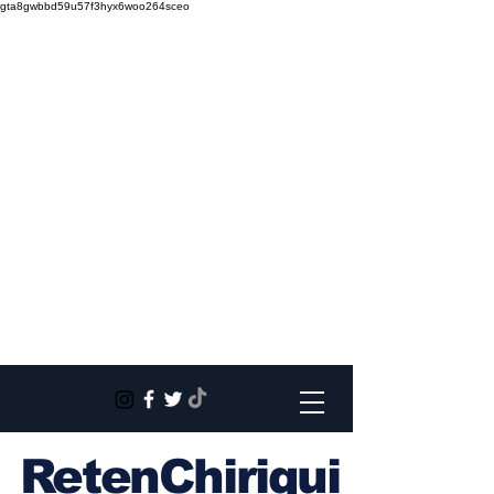
gta8gwbbd59u57f3hyx6woo264sceo
RetenChiriqui