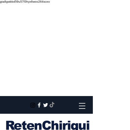
gta8gwbbd59u57f3hyx6woo264sceo
RetenChiriqui