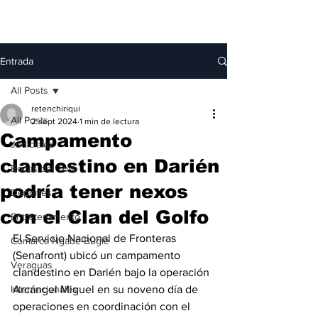
Entrada
All Posts
retenchiriqui
All Posts
2 sept 2024
1 min de lectura
Campamento
Judiciales
clandestino en Darién
Bocas del Toro
podría tener nexos
Deportes
con el Clan del Golfo
Entretenimiento
El Servicio Nacional de Fronteras 
Comarca Ngäbe-Buglé
(Senafront) ubicó un campamento 
Veraguas
clandestino en Darién bajo la operación 
Internacionales
Arcángel Miguel en su noveno día de 
operaciones en coordinación con el 