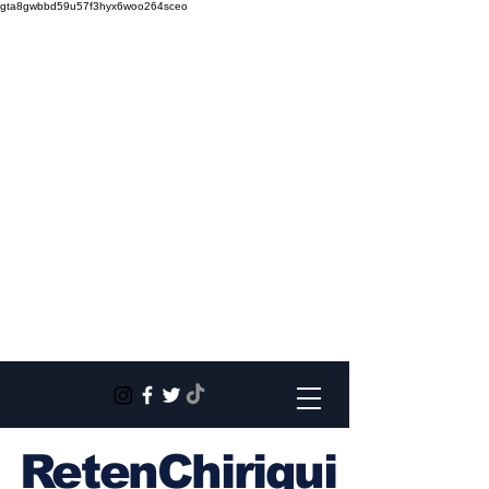
gta8gwbbd59u57f3hyx6woo264sceo
RetenChiriqui