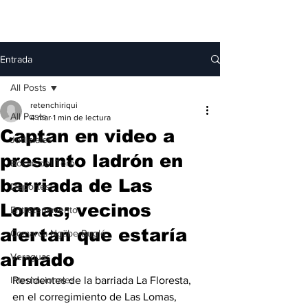
Entrada
All Posts
retenchiriqui
All Posts
4 mar
1 min de lectura
Captan en video a
Judiciales
presunto ladrón en
Bocas del Toro
barriada de Las
Deportes
Lomas; vecinos
Entretenimiento
alertan que estaría
Comarca Ngäbe-Buglé
armado
Veraguas
Internacionales
Residentes de la barriada La Floresta, 
en el corregimiento de Las Lomas, 