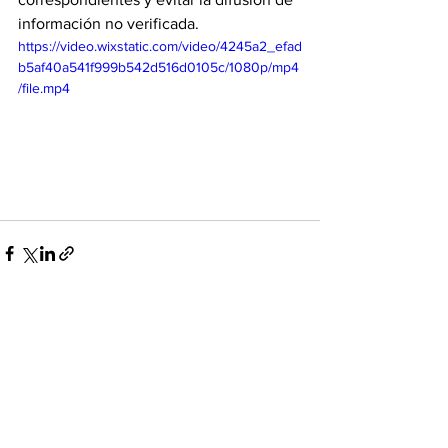
información no verificada.
https://video.wixstatic.com/video/4245a2_efad
b5af40a541f999b542d516d0105c/1080p/mp4
/file.mp4
Ver todo
Entradas recientes