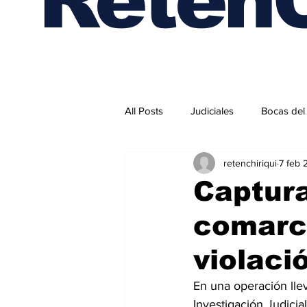
All Posts
Judiciales
Bocas del
retenchiriqui
7 feb 
Internacionales
Captura
comarc
violaci
En una operación llev
Investigación Judicia