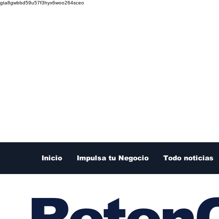
gta8gwbbd59u57f3hyx6woo264sceo
Inicio
Impulsa tu Negocio
Todo noticias
RetenC