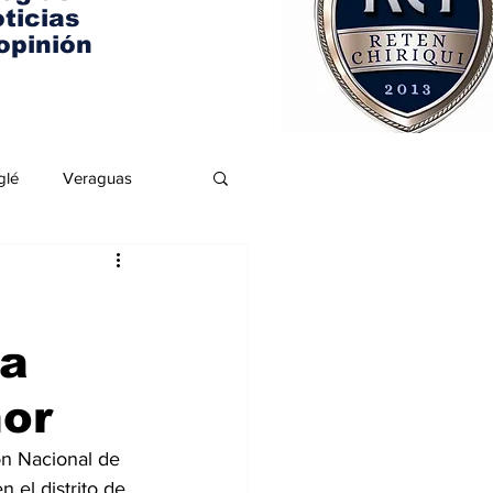
ticias
opinión
glé
Veraguas
ta
nor
ón Nacional de 
 el distrito de 