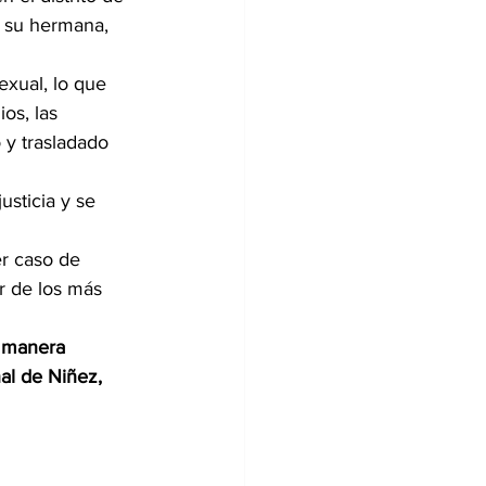
 su hermana, 
exual, lo que 
os, las 
 y trasladado 
sticia y se 
er caso de 
r de los más 
e manera 
al de Niñez, 