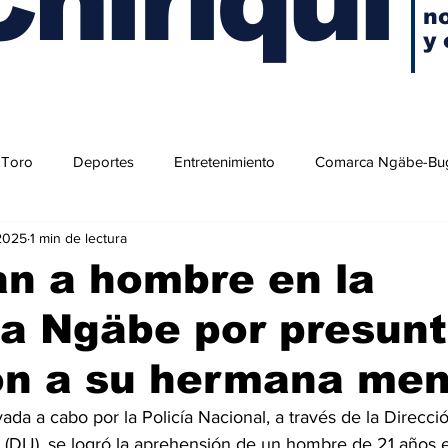
no
y 
 Toro
Deportes
Entretenimiento
Comarca Ngäbe-Bu
2025
1 min de lectura
n a hombre en la
a Ngäbe por presun
ón a su hermana me
ada a cabo por la Policía Nacional, a través de la Direcci
l (DIJ), se logró la aprehensión de un hombre de 21 años en