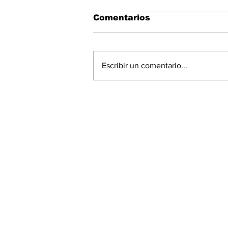
Comentarios
Escribir un comentario...
Exrepresentante de
Chiriquí irá a prisión
preventiva por
investigación de
presunto peculado;
extesorera recibe
medidas cautelares
Suscríbete a nuest