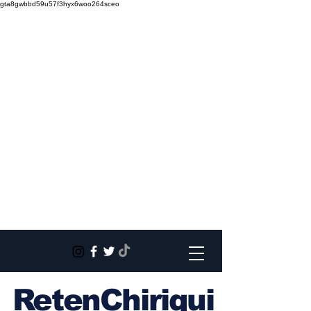
gta8gwbbd59u57f3hyx6woo264sceo
RetenChiriqui