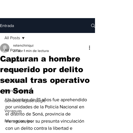
Entrada
All Posts
retenchiriqui
All Posts
27 abr
1 min de lectura
Capturan a hombre
Judiciales
requerido por delito
Bocas del Toro
sexual tras operativo
Deportes
en Soná
Entretenimiento
Un hombre de 31 años fue aprehendido 
Comarca Ngäbe-Buglé
por unidades de la Policía Nacional en 
Veraguas
el distrito de Soná, provincia de 
Internacionales
Veraguas, por su presunta vinculación 
con un delito contra la libertad e 