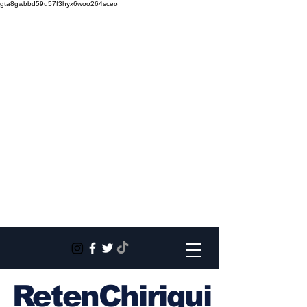
gta8gwbbd59u57f3hyx6woo264sceo
RetenChiriqui