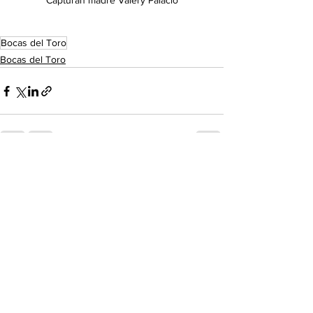
Capturan madre Valery Palacio
Bocas del Toro
Bocas del Toro
Ver todo
Entradas recientes