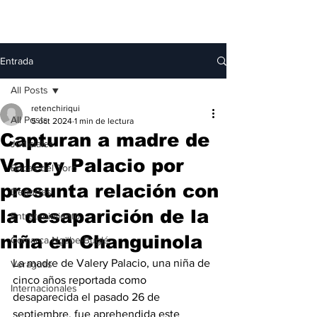
Entrada
All Posts
retenchiriqui
All Posts
5 oct 2024
1 min de lectura
Capturan a madre de
Judiciales
Valery Palacio por
Bocas del Toro
presunta relación con
Deportes
la desaparición de la
Entretenimiento
niña en Changuinola
Comarca Ngäbe-Buglé
La madre de Valery Palacio, una niña de 
Veraguas
cinco años reportada como 
Internacionales
desaparecida el pasado 26 de 
septiembre, fue aprehendida este 