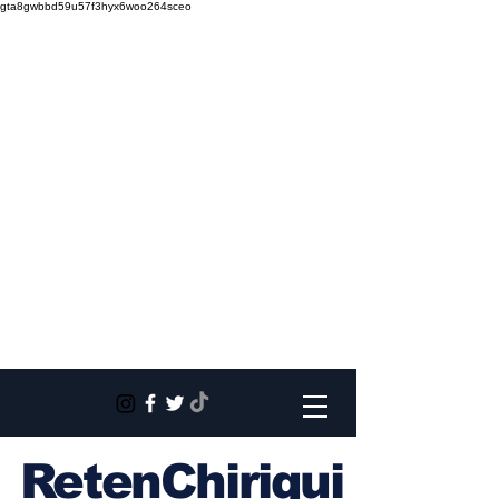
gta8gwbbd59u57f3hyx6woo264sceo
RetenChiriqui