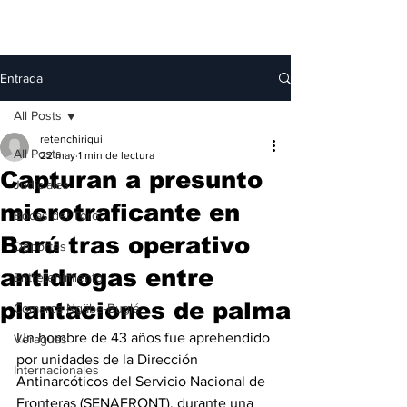
Entrada
All Posts
retenchiriqui
All Posts
22 may
1 min de lectura
Capturan a presunto
Judiciales
microtraficante en
Bocas del Toro
Barú tras operativo
Deportes
antidrogas entre
Entretenimiento
plantaciones de palma
Comarca Ngäbe-Buglé
Un hombre de 43 años fue aprehendido 
Veraguas
por unidades de la Dirección 
Internacionales
Antinarcóticos del Servicio Nacional de 
Fronteras (SENAFRONT), durante una 