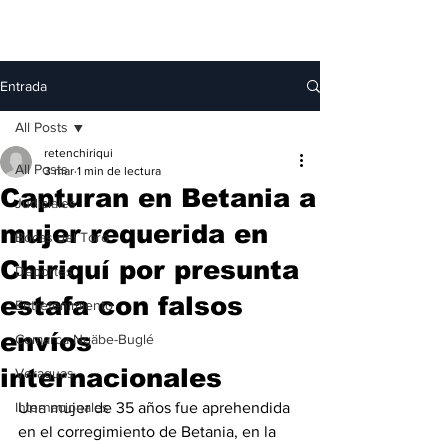
Entrada
All Posts
retenchiriqui
All Posts
3 mar
1 min de lectura
Capturan en Betania a
Judiciales
mujer requerida en
Bocas del Toro
Chiriquí por presunta
Deportes
estafa con falsos
Entretenimiento
envíos
Comarca Ngäbe-Buglé
internacionales
Veraguas
Internacionales
Una mujer de 35 años fue aprehendida 
en el corregimiento de Betania, en la 