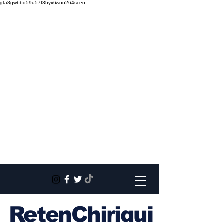
gta8gwbbd59u57f3hyx6woo264sceo
RetenChiriqui