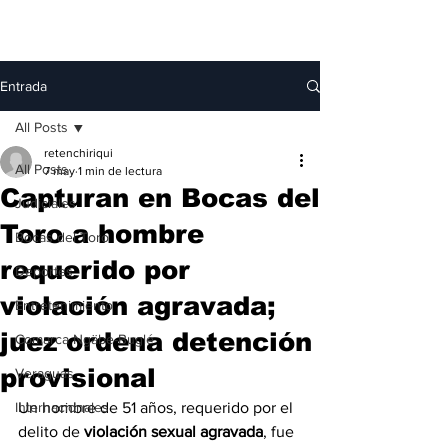
Entrada
All Posts
retenchiriqui
All Posts
7 may
1 min de lectura
Capturan en Bocas del
Judiciales
Toro a hombre
Bocas del Toro
requerido por
Deportes
violación agravada;
Entretenimiento
juez ordena detención
Comarca Ngäbe-Buglé
provisional
Veraguas
Internacionales
Un hombre de 51 años, requerido por el 
delito de 
violación sexual agravada
, fue 