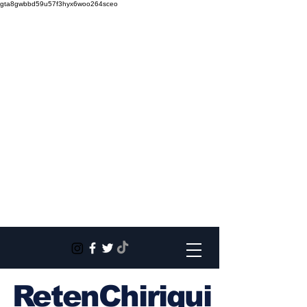
gta8gwbbd59u57f3hyx6woo264sceo
RetenChiriqui