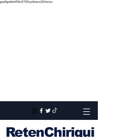
gta8gwbbd59u57f3hyx6woo264sceo
RetenChiriqui