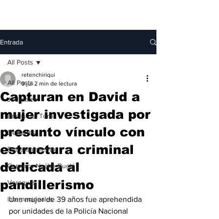
Entrada
All Posts
retenchiriqui
All Posts
9 jul
2 min de lectura
Capturan en David a
Judiciales
mujer investigada por
Bocas del Toro
presunto vínculo con
Deportes
estructura criminal
Entretenimiento
dedicada al
Comarca Ngäbe-Buglé
pandillerismo
Veraguas
Internacionales
Una mujer de 39 años fue aprehendida 
por unidades de la Policía Nacional 