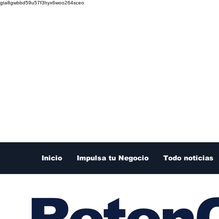
gta8gwbbd59u57f3hyx6woo264sceo
Inicio
Impulsa tu Negocio
Todo noticias
RetenC