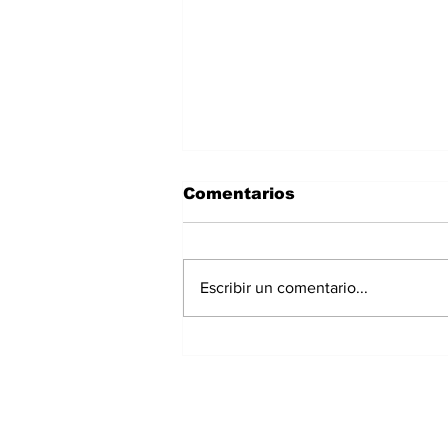
Comentarios
Escribir un comentario...
Panamá registra 348
homicidios hasta julio
de 2026; Chiriquí
acumula 15 casos