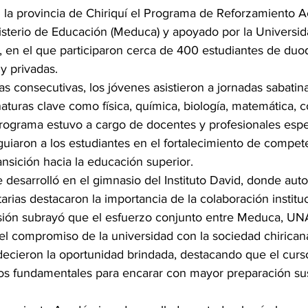
 la provincia de Chiriquí el Programa de Reforzamiento 
isterio de Educación (Meduca) y apoyado por la Univers
, en el que participaron cerca de 400 estudiantes de du
y privadas.
 consecutivas, los jóvenes asistieron a jornadas sabatin
aturas clave como física, química, biología, matemática, co
 programa estuvo a cargo de docentes y profesionales espe
uiaron a los estudiantes en el fortalecimiento de compet
ansición hacia la educación superior.
e desarrolló en el gimnasio del Instituto David, donde aut
arias destacaron la importancia de la colaboración instituc
sión subrayó que el esfuerzo conjunto entre Meduca, UN
el compromiso de la universidad con la sociedad chirican
decieron la oportunidad brindada, destacando que el curso
os fundamentales para encarar con mayor preparación sus