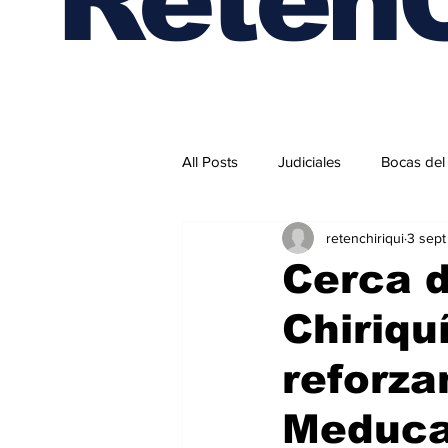
All Posts
Judiciales
Bocas del
retenchiriqui
3 sep
Internacionales
Cerca d
Chiriqu
reforz
Meduca