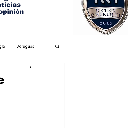
ticias
opinión
glé
Veraguas
e