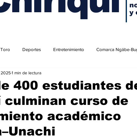
no
y 
 Toro
Deportes
Entretenimiento
Comarca Ngäbe-Bu
t 2025
1 min de lectura
e 400 estudiantes d
í culminan curso de
amiento académico
–Unachi