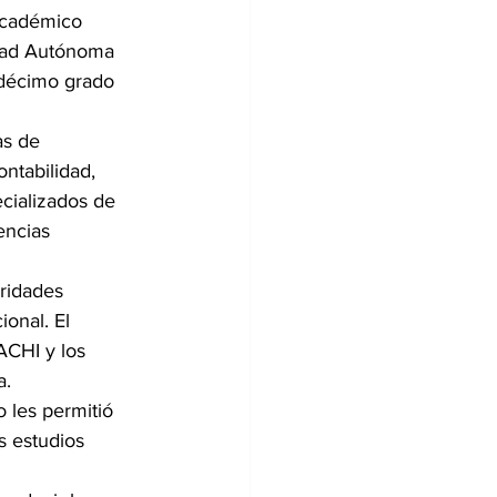
Académico 
idad Autónoma 
odécimo grado 
as de 
ntabilidad, 
cializados de 
encias 
oridades 
ional. El 
ACHI y los 
a.
 les permitió 
 estudios 