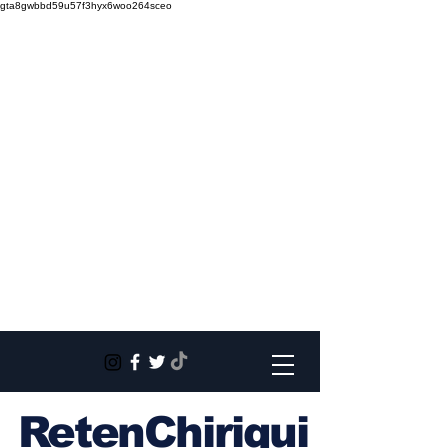
gta8gwbbd59u57f3hyx6woo264sceo
RetenChiriqui