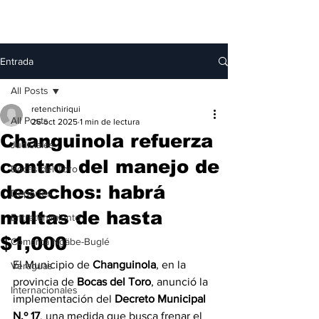
Entrada
All Posts
retenchiriqui
All Posts
26 oct 2025
1 min de lectura
Changuinola refuerza
Judiciales
control del manejo de
Bocas del Toro
desechos: habrá
Deportes
multas de hasta
Entretenimiento
$1,000
Comarca Ngäbe-Buglé
El Municipio de 
Changuinola
, en la 
Veraguas
provincia de 
Bocas del Toro
, anunció la 
Internacionales
implementación del 
Decreto Municipal 
N.º 17
, una medida que busca frenar el 