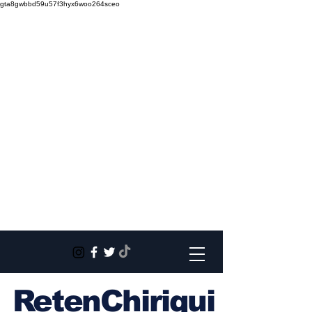
gta8gwbbd59u57f3hyx6woo264sceo
RetenChiriqui