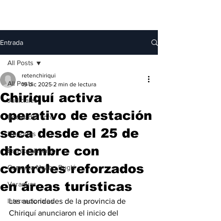
Entrada
All Posts
retenchiriqui
All Posts
19 dic 2025
2 min de lectura
Chiriquí activa
Judiciales
operativo de estación
Bocas del Toro
seca desde el 25 de
Deportes
diciembre con
Entretenimiento
controles reforzados
Comarca Ngäbe-Buglé
en áreas turísticas
Veraguas
Internacionales
Las autoridades de la provincia de 
Chiriquí anunciaron el inicio del 