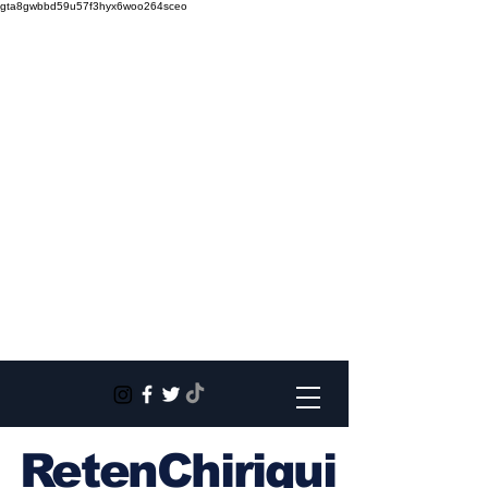
gta8gwbbd59u57f3hyx6woo264sceo
RetenChiriqui