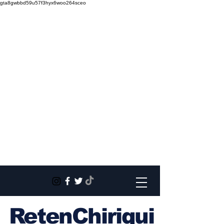
gta8gwbbd59u57f3hyx6woo264sceo
RetenChiriqui