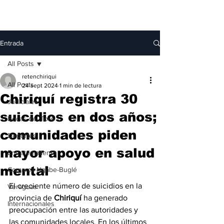
Entrada
All Posts
retenchiriqui
All Posts
24 sept 2024
1 min de lectura
Chiriquí registra 30
Judiciales
suicidios en dos años;
Bocas del Toro
comunidades piden
Deportes
mayor apoyo en salud
Entretenimiento
mental
Comarca Ngäbe-Buglé
El creciente número de suicidios en la 
Veraguas
provincia de 
Chiriquí
 ha generado 
Internacionales
preocupación entre las autoridades y 
las comunidades locales. En los últimos 