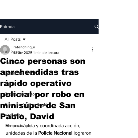
Entrada
All Posts
retenchiriqui
All Posts
5 nov 2025
1 min de lectura
Cinco personas son
Judiciales
aprehendidas tras
Bocas del Toro
rápido operativo
Deportes
policial por robo en
Entretenimiento
minisúper de San
Comarca Ngäbe-Buglé
Pablo, David
Veraguas
Internacionales
En una rápida y coordinada acción, 
unidades de la 
Policía Nacional
 lograron 