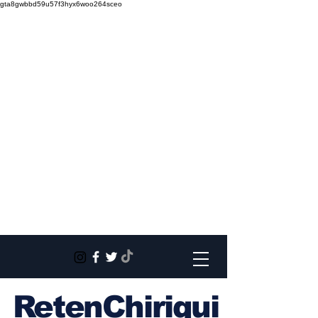
gta8gwbbd59u57f3hyx6woo264sceo
RetenChiriqui